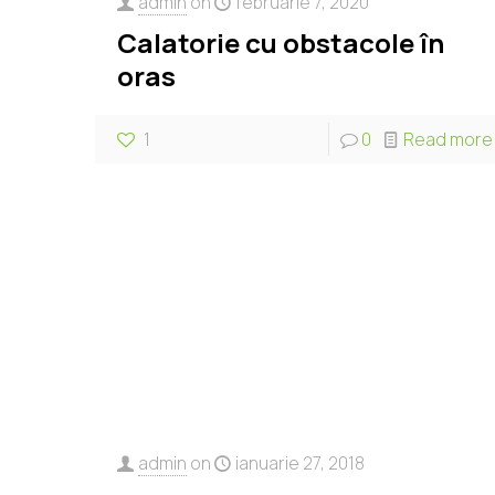
admin
on
februarie 7, 2020
Calatorie cu obstacole în
oras
1
0
Read more
admin
on
ianuarie 27, 2018