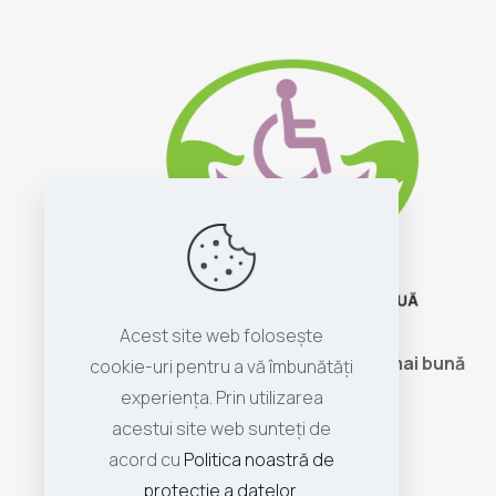
Acest site web folosește
Să construim împreună o lume mai bună
cookie-uri pentru a vă îmbunătăți
pentru toți!
experiența. Prin utilizarea
acestui site web sunteți de
acord cu
Politica noastră de
protecție a datelor
.