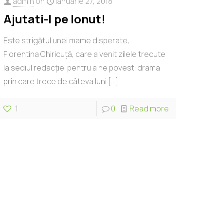
admin
on
ianuarie 27, 2018
Ajutati-l pe Ionut!
Este strigătul unei mame disperate,
Florentina Chiricuţă, care a venit zilele trecute
la sediul redacţiei pentru a ne povesti drama
prin care trece de câteva luni
[…]
1
0
Read more