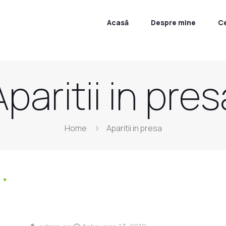
Acasă
Despre mine
C
Aparitii in pres
Home
Aparitii in presa
s