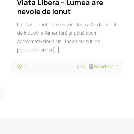
Viata Libera – Lumea are
nevoie de Ionut
La 17 ani, Ionuţ este elev în clasa a X-a la Liceul
de Industrie Alimentară şi, până acum
aproximativ două luni, făcea cursuri de
perfecţionare şi
[…]
1
0
Read more