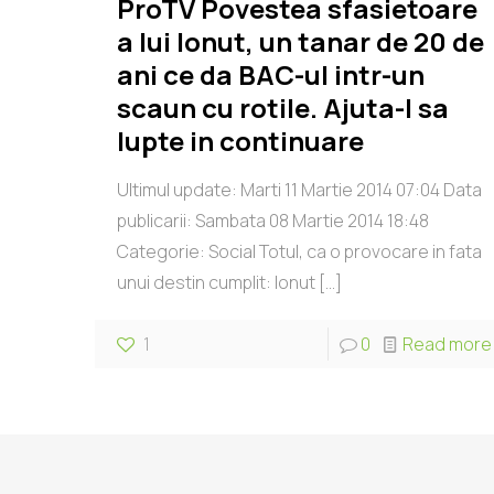
ProTV Povestea sfasietoare
a lui Ionut, un tanar de 20 de
ani ce da BAC-ul intr-un
scaun cu rotile. Ajuta-l sa
lupte in continuare
Ultimul update: Marti 11 Martie 2014 07:04 Data
publicarii: Sambata 08 Martie 2014 18:48
Categorie: Social Totul, ca o provocare in fata
unui destin cumplit: Ionut
[…]
1
0
Read more