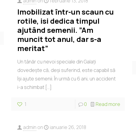
admin
on
februarie 13, 2018
Imobilizat într-un scaun cu
rotile, isi dedica timpul
ajutând semenii. ”Am
muncit tot anul, dar s-a
meritat”
Un tânăr cu nevoi speciale din Galaţi
dovedeşte că, deşi suferind, este capabil să
îşi ajute semenii. În urmă cu 6 ani, un accident
i-a schimbat
[…]
1
0
Read more
admin
on
ianuarie 26, 2018